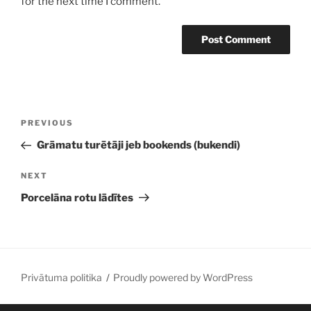
for the next time I comment.
Post
Previous
PREVIOUS
navigation
Post
Grāmatu turētāji jeb bookends (bukendi)
Next
NEXT
Post
Porcelāna rotu lādītes
Privātuma politika
Proudly powered by WordPress