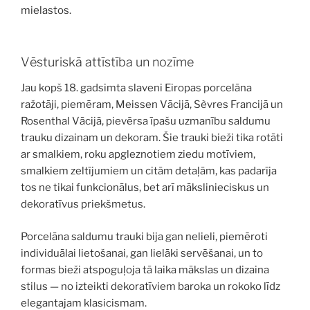
mielastos.
Vēsturiskā attīstība un nozīme
Jau kopš 18. gadsimta slaveni Eiropas porcelāna
ražotāji, piemēram, Meissen Vācijā, Sèvres Francijā un
Rosenthal Vācijā, pievērsa īpašu uzmanību saldumu
trauku dizainam un dekoram. Šie trauki bieži tika rotāti
ar smalkiem, roku apgleznotiem ziedu motīviem,
smalkiem zeltījumiem un citām detaļām, kas padarīja
tos ne tikai funkcionālus, bet arī mākslinieciskus un
dekoratīvus priekšmetus.
Porcelāna saldumu trauki bija gan nelieli, piemēroti
individuālai lietošanai, gan lielāki servēšanai, un to
formas bieži atspoguļoja tā laika mākslas un dizaina
stilus — no izteikti dekoratīviem baroka un rokoko līdz
elegantajam klasicismam.