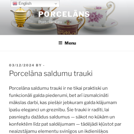
Skip
English
to
PORCELĀNS
content
Porcelāns.eu
Menu
POSTED
03/12/2024
BY
-
ON
Porcelāna saldumu trauki
Porcelāna saldumu trauki ir ne tikai praktiski un
funkcionāli galda piederumi, bet arī izsmalcināti
mākslas darbi, kas piešķir jebkuram galda klājumam
īpašu eleganci un greznību. Šie trauki ir radīti, lai
pasniegtu dažādus saldumus — sākot no kūkām un
konfektēm līdz pat saldējumam — tādējādi kļūstot par
neaizstājamu elementu svinīgos un ikdienišķos