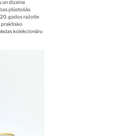
s un dizaina
abas plūstošās
920. gados ražotie
a praktisko
ākslas kolekcionāru