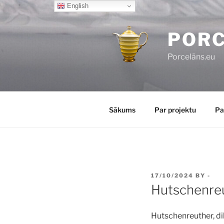
Skip
English
to
content
POR
Porcelāns.eu
Sākums
Par projektu
Pa
POSTED
17/10/2024
BY
-
ON
Hutschenreu
Hutschenreuther, di