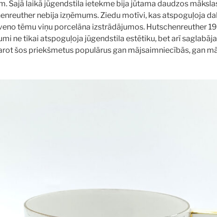
m. Šajā laikā jūgendstila ietekme bija jūtama daudzos māksla
henreuther nebija izņēmums. Ziedu motīvi, kas atspoguļoja d
galveno tēmu viņu porcelāna izstrādājumos. Hutschenreuther 1
mi ne tikai atspoguļoja jūgendstila estētiku, bet arī saglabāj
darot šos priekšmetus populārus gan mājsaimniecībās, gan m