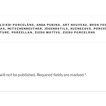
ĻZIEDI PORCELĀNS
,
ANDA PURIŅA
,
ART NOUVEAU
,
BOOK FO
MAS
,
HUTSCHENREUTHER
,
JŪGENDSTILS
,
KUZŅECOVS
,
PORCE
TURE
,
PORZELLAN
,
ZIEDU MOTĪVS
,
ZIEDU PORCELĀNS
ill not be published.
Required fields are marked
*