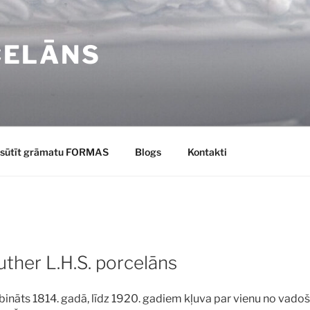
CELĀNS
sūtīt grāmatu FORMAS
Blogs
Kontakti
ther L.H.S. porcelāns
bināts 1814. gadā, līdz 1920. gadiem kļuva par vienu no vado