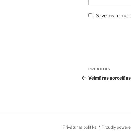
Save my name, em
Post
Previous
PREVIOUS
navigation
Post
Veimāras porcelāns
Privātuma politika
Proudly powere