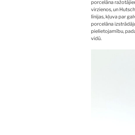
porcelāna ražotājie
virzienos, un Hutsc
līnijas, kļuva par 
porcelāna izstrādāju
pielietojamību, pa
vidū.