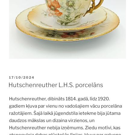
POSTED
17/10/2024
ON
Hutschenreuther L.H.S. porcelāns
Hutschenreuther, dibināts 1814. gadā, līdz 1920.
gadiem kļuva par vienu no vadošajiem vācu porcelāna
ražotājiem. Šajā laikā jūgendstila ietekme bija jūtama
daudzos mākslas un dizaina virzienos, un
Hutschenreuther nebija izņēmums. Ziedu motīvi, kas