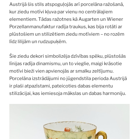
Austrijā šis stils atspoguļojās arī porcelāna ražošanā,
kur ziedu motīvi kļuva par vienu no centrālajiem
elementiem. Tādas ražotnes kā Augarten un Wiener
Porzellanmanufaktur radīja traukus, kas bija rotāti ar
plūstošiem un stilizētiem ziedu motīviem – no rozēm
līdz lilijām un rudzupuķēm.
Šie ziedu dekori simbolizēja dzīvības
spēku, plūstošās
līnijas radīja dinamismu, un to vieglie, maigi krāsotie
motīvi bieži vien apvienojās ar smalku zeltījumu.
Porcelāna izstrādājumi no jūgendstila perioda Austrijā
ir plaši atpazīstami, pateicoties dabas elementu
stilizācijai, kas iemiesoja mākslas un dabas harmoniju.