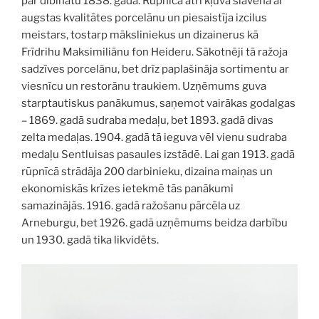
par dibinātu 1838. gadā. Rūpnīca ātri kļuva slavena ar
augstas kvalitātes porcelānu un piesaistīja izcilus
meistars, tostarp māksliniekus un dizainerus kā
Frīdrihu Maksimiliānu fon Heideru. Sākotnēji tā ražoja
sadzīves porcelānu, bet drīz paplašināja sortimentu ar
viesnīcu un restorānu traukiem. Uzņēmums guva
starptautiskus panākumus, saņemot vairākas godalgas
– 1869. gadā sudraba medaļu, bet 1893. gadā divas
zelta medaļas. 1904. gadā tā ieguva vēl vienu sudraba
medaļu Sentluisas pasaules izstādē. Lai gan 1913. gadā
rūpnīcā strādāja 200 darbinieku, dizaina maiņas un
ekonomiskās krīzes ietekmē tās panākumi
samazinājās. 1916. gadā ražošanu pārcēla uz
Arneburgu, bet 1926. gadā uzņēmums beidza darbību
un 1930. gadā tika likvidēts.