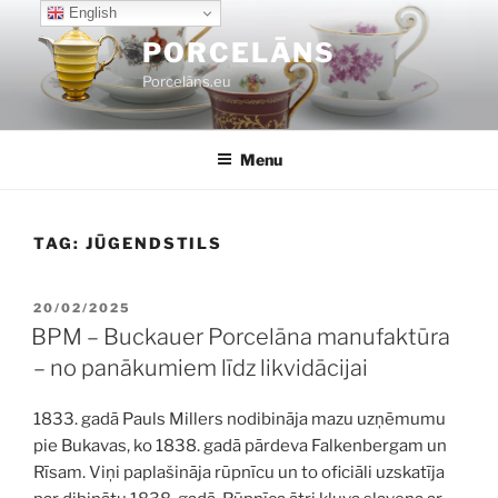
Skip
English
to
PORCELĀNS
content
Porcelāns.eu
Menu
TAG:
JŪGENDSTILS
POSTED
20/02/2025
ON
BPM – Buckauer Porcelāna manufaktūra
– no panākumiem līdz likvidācijai
1833. gadā Pauls Millers nodibināja mazu uzņēmumu
pie Bukavas, ko 1838. gadā pārdeva Falkenbergam un
Rīsam. Viņi paplašināja rūpnīcu un to oficiāli uzskatīja