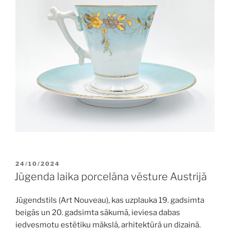
POSTED
24/10/2024
ON
Jūgenda laika porcelāna vēsture Austrijā
Jūgendstils (Art Nouveau), kas uzplauka 19. gadsimta
beigās un 20. gadsimta sākumā, ieviesa dabas
iedvesmotu estētiku mākslā, arhitektūrā un dizainā.