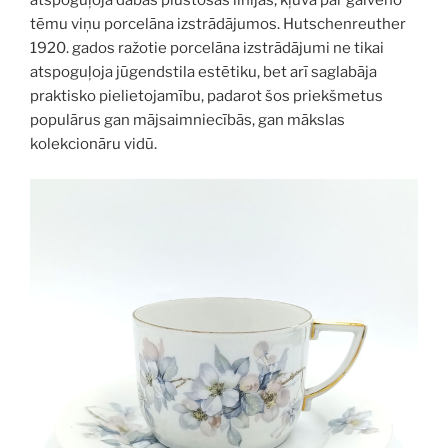
atspoguļoja dabas plūstošās līnijas, kļuva par galveno
tēmu viņu porcelāna izstrādājumos. Hutschenreuther
1920. gados ražotie porcelāna izstrādājumi ne tikai
atspoguļoja jūgendstila estētiku, bet arī saglabāja
praktisko pielietojamību, padarot šos priekšmetus
populārus gan mājsaimniecībās, gan mākslas
kolekcionāru vidū.