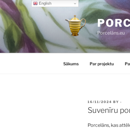
Skip
English
to
content
POR
Porcelāns.eu
Sākums
Par projektu
Pa
POSTED
16/11/2024
BY
-
ON
Suvenīru po
Porcelāns, kas attēl