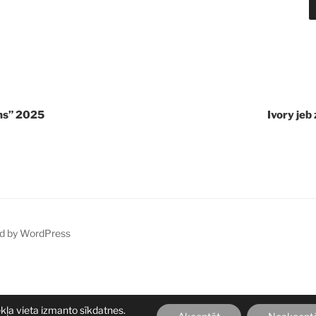
ns” 2025
Ivory jeb
d by WordPress
ekļa vieta izmanto sīkdatnes.