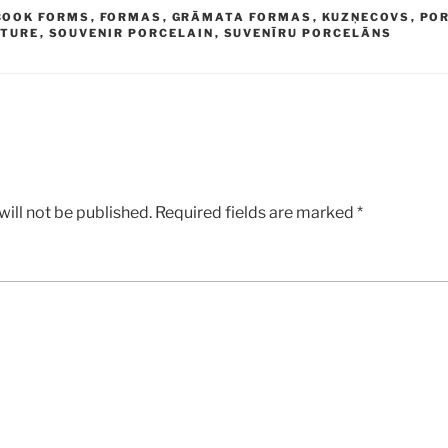
BOOK FORMS
,
FORMAS
,
GRĀMATA FORMAS
,
KUZŅECOVS
,
PO
TURE
,
SOUVENIR PORCELAIN
,
SUVENĪRU PORCELĀNS
ill not be published.
Required fields are marked
*