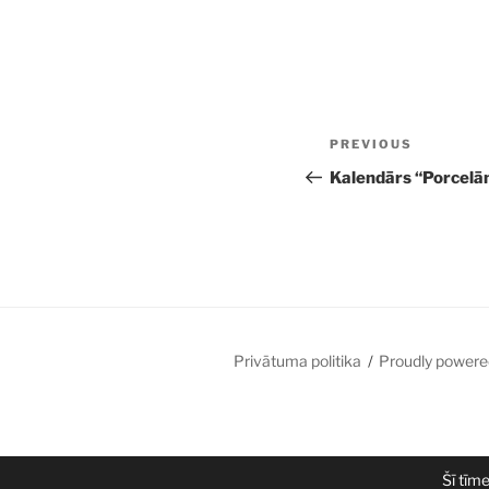
Post
Previous
PREVIOUS
navigation
Post
Kalendārs “Porcelā
Privātuma politika
Proudly powere
Šī tīm