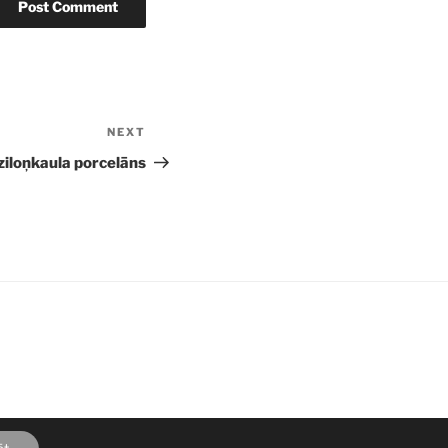
NEXT
Next
Post
 ziloņkaula porcelāns