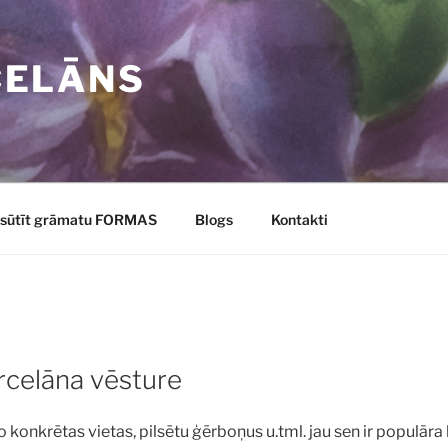
CELĀNS
sūtīt grāmatu FORMAS
Blogs
Kontakti
rcelāna vēsture
o konkrētas vietas, pilsētu ģērboņus u.tml. jau sen ir populāra 