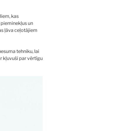
ēliem, kas
s pieminekļus un
as ļāva ceļotājiem
nesuma tehniku, lai
r kļuvuši par vērtīgu