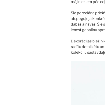
mājiniekiem pēc ce
Šie porcelāna priekš
atspoguļoja konkrēt
dabas ainavas. Šie s
ienest gabaliņu apm
Dekorācijas
bieži v
radītu detalizētu un
kolekciju sastāvdaļu