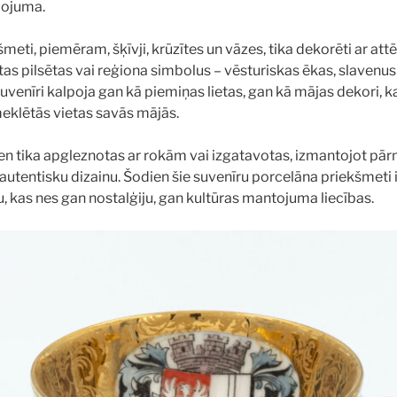
ļojuma.
meti, piemēram, šķīvji, krūzītes un vāzes, tika dekorēti ar att
as pilsētas vai reģiona simbolus – vēsturiskas ēkas, slavenu
uvenīri kalpoja gan kā piemiņas lietas, gan kā mājas dekori, k
eklētās vietas savās mājās.
ien tika apgleznotas ar rokām vai izgatavotas, izmantojot pār
 autentisku dizainu. Šodien šie suvenīru porcelāna priekšmeti i
, kas nes gan nostalģiju, gan kultūras mantojuma liecības.