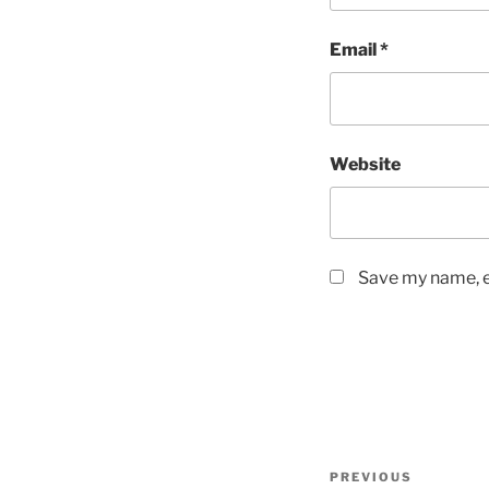
Email
*
Website
Save my name, em
Post
Previous
PREVIOUS