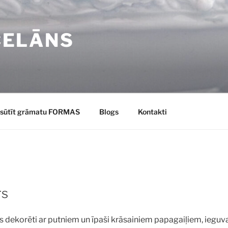
CELĀNS
sūtīt grāmatu FORMAS
Blogs
Kontakti
rs
as dekorēti ar putniem un īpaši krāsainiem papagaiļiem, ieguva