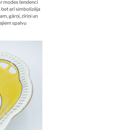
par modes tendenci
 bet arī simbolizēja
, gārņi, zīriņi un
tajiem spalvu