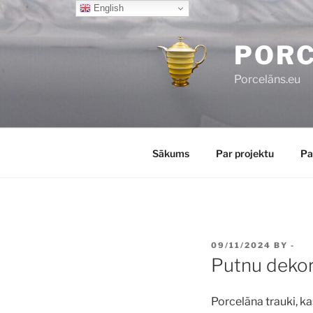
Skip
English
to
content
POR
Porcelāns.eu
Sākums
Par projektu
Pa
POSTED
09/11/2024
BY
-
ON
Putnu deko
Porcelāna trauki, k