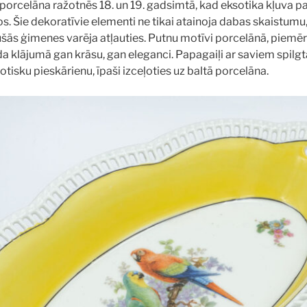
porcelāna ražotnēs 18. un 19. gadsimtā, kad eksotika kļuva 
os. Šie dekoratīvie elementi ne tikai atainoja dabas skaistumu,
šās ģimenes varēja atļauties. Putnu motīvi porcelānā, piemēram
da klājumā gan krāsu, gan eleganci. Papagaiļi ar saviem spilg
otisku pieskārienu, īpaši izceļoties uz baltā porcelāna.