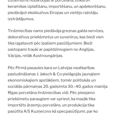
Uzņēmums nodarbojās ar porcelāna, stikla un
keramikas izplatīšanu, importēšanu, un apdekorēšanu,
piedāvājot ekskluzīvus Eiropas un vietējo ražotāju
izstrādājumus.
Tirdzniecības nams piedāvāja greznas galda servīzes,
dekoratīvus priekšmetus un suvenīrus,
kas bieži vien
tika izgatavoti pēc īpašiem pasūtījumiem. Bieži
sastopami trauki ar papildzīmogiem no Anglijas,
Vācijas, retāk Austroungārijas.
Pēc Pirmā pasaules kara un Latvijas neatkarības
pasludināšanas J. Jaksch & Co pielāgojās jaunajiem
ekonomiskajiem apstākļiem, tomēr politiskās un
sociālās pārmaiņas 20. gadsimta 30.–40. gados mainīja
Rīgas porcelāna tirdzniecības vidi. Pēc pieejamo
priekšmetu paraugiem var spriest, ka mazāk tika
importēts ārzemju porcelāns, un produkcija tika
pasūtīta A/S Kuzņecovs kā specpasūtījumi, par ko