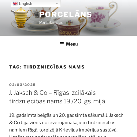
Skip
English
to
PORCELĀNS
content
Porcelāns.eu
Menu
TAG:
TIRDZNIECĪBAS NAMS
POSTED
02/03/2025
ON
J. Jaksch & Co – Rīgas izcilākais
tirdzniecības nams 19./20. gs. mijā.
19. gadsimta beigās un 20. gadsimta sākumā J. Jaksch
& Co bija viens no ievērojamākajiem tirdzniecības
namiem Rīgā, toreizējā Krievijas impērijas sastāvā.