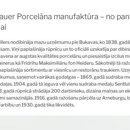
auer Porcelāna manufaktūra – no pa
jai
illers nodibināja mazu uzņēmumu pie Bukavas, ko 1838. gad
m. Viņi paplašināja rūpnīcu un to oficiāli uzskatīja par dibi
lavena ar augstas kvalitātes porcelānu un piesaistīja izcilus m
ainerus kā Frīdrihu Maksimiliānu fon Heideru. Sākotnēji tā raž
 paplašināja sortimentu ar viesnīcu un restorānu traukiem. 
ākumus, saņemot vairākas godalgas – 1869. gadā sudraba me
daļas. 1904. gadā tā ieguva vēl vienu sudraba medaļu Sentlu
13. gadā rūpnīcā strādāja 200 darbinieku, dizaina maiņas un 
mi samazinājās. 1916. gadā ražošanu pārcēla uz Arneburgu, 
bību un 1930. gadā tika likvidēts.