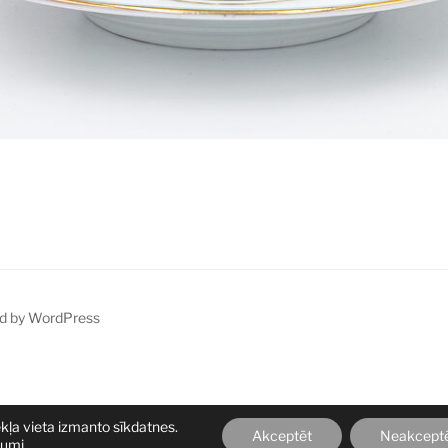
d by WordPress
ekļa vieta izmanto sīkdatnes.
Akceptēt
Neakcept
jumi
.