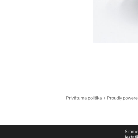
Privātuma politika
Proudly powere
Šī tīm
Iestatī