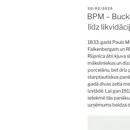
POSTED
20/02/2025
ON
BPM – Buck
līdz likvidāci
1833. gadā Pauls M
Falkenbergam un Rīsa
Rūpnīca ātri kļuva s
māksliniekus un diz
porcelānu, bet drīz
starptautiskus pan
gadā divas zelta me
izstādē. Lai gan 19
ietekmē tās panāku
uzņēmums beidza dar