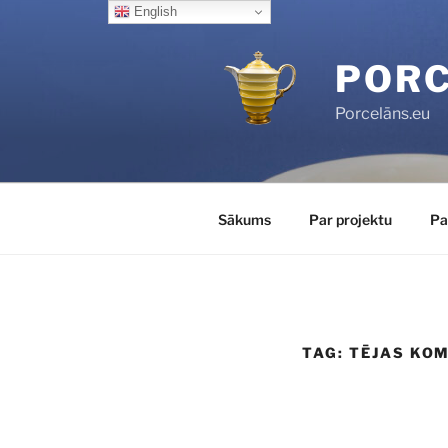
Skip
English
to
content
POR
Porcelāns.eu
Sākums
Par projektu
Pa
TAG:
TĒJAS KO