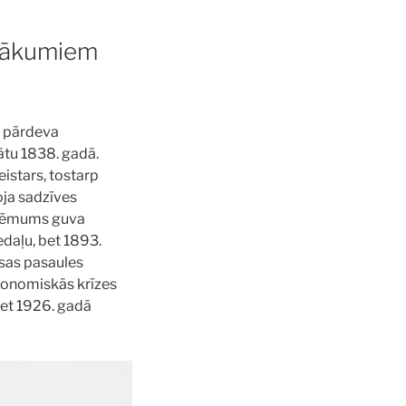
nākumiem
ā pārdeva
nātu 1838. gadā.
eistars, tostarp
oja sadzīves
Uzņēmums guva
daļu, bet 1893.
isas pasaules
ekonomiskās krīzes
bet 1926. gadā