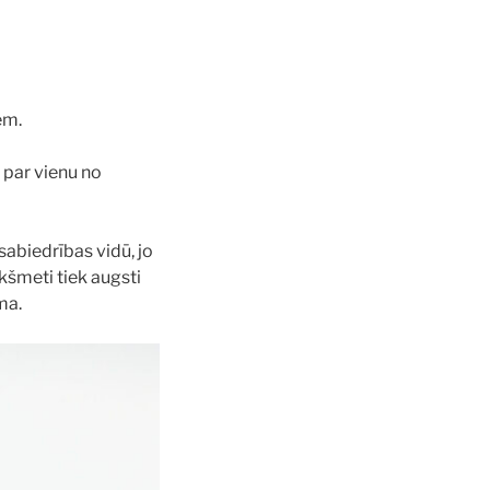
em.
 par vienu no
sabiedrības vidū, jo
kšmeti tiek augsti
ma.