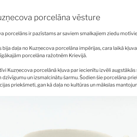
Kuzņecova porcelāna vēsture
a porcelāns ir pazīstams ar saviem smalkajiem ziedu motīvi
s bija daļa no Kuzņecova porcelāna impērijas, cara laikā kļuva
īgākajām porcelāna ražotnēm Krievijā.
īvi Kuzņecova porcelānā kļuva par iecienītu izvēli augstākās 
em dzīvīgumu un izsmalcinātu šarmu. Šodien šie porcelāna prie
cijas priekšmeti, gan kā
daļa no kultūras un mākslas mantoju