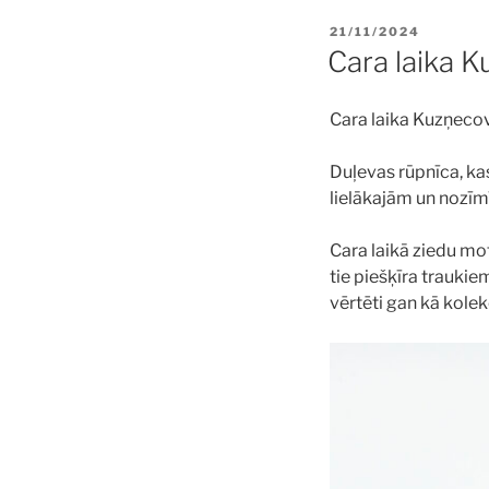
POSTED
21/11/2024
ON
Cara laika 
Cara laika Kuzņecov
Duļevas rūpnīca, ka
lielākajām un nozīm
Cara laikā ziedu mot
tie piešķīra trauki
vērtēti gan kā kolek