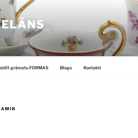
CELĀNS
sūtīt grāmatu FORMAS
Blogs
Kontakti
RAMIK