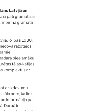
lāns Latvijā un
tā šī pati grāmata ar
šī ir pirmā grāmata
ijā, jo īpaši 1930.
uzņecova ražotajos
opamie
u padara pieejamāku
urētas tējas-kafijas
jas komplektus ar
inot ar izdevumu
kāla ar to, ka līdz
 un informācija par
ā. Darbā ir