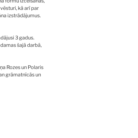
na formu izcelšanās,
ēsturi, kā arī par
āna izstrādājumus.
ādājusi 3 gadus.
odamas šajā darbā,
āņa Rozes un Polaris
gan grāmatnīcās un