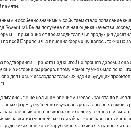
 памяти.
нным и особенно значимым событием стало попадание книг
а Rosenthal. Была получена личная оценка качества иссле
формы — признание от производителя, чья продукция десяти
н по всей Европе и чье влияние формощущалось также на за
з подтвердили — работа над книгой не прошла даром, и она 
чению истории фарфора. К тому моменту уже было ясно, чт
нова для новых исследовательских идей и будущих проектов
сь.
олжались с еще большим рвением. Велась работа по выявл
ванных форм, углубленно изучалась роль торговых домов в
 а накопленный опыт позволял все более успешно связыват
ниями развития европейского дизайна. Большая часть инфо
х, трудоемких поисков в зарубежных архивах, каталогах и на