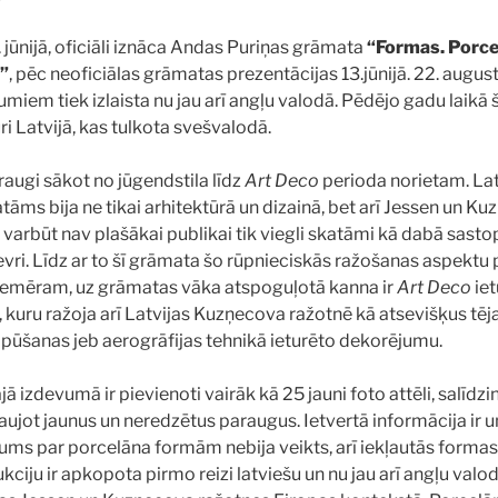
 jūnijā, oficiāli iznāca Andas Puriņas grāmata
“Formas. Porce
”
, pēc neoficiālas grāmatas prezentācijas 13.jūnijā. 22. augus
umiem tiek izlaista nu jau arī angļu valodā. Pēdējo gadu laikā 
i Latvijā, kas tulkota svešvalodā.
raugi sākot no jūgendstila līdz
Art Deco
perioda norietam. Latv
tāms bija ne tikai arhitektūrā un dizainā, bet arī Jessen un K
z varbūt nav plašākai publikai tik viegli skatāmi kā dabā sast
evri. Līdz ar to šī grāmata šo rūpnieciskās ražošanas aspekt
Piemēram, uz grāmatas vāka atspoguļotā kanna ir
Art Deco
iet
, kuru ražoja arī Latvijas Kuzņecova ražotnē kā atsevišķus tē
 pūšanas jeb aerogrāfijas tehnikā ieturēto dekorējumu.
ā izdevumā ir pievienoti vairāk kā 25 jauni foto attēli, salīdz
ļaujot jaunus un neredzētus paraugus. Ietvertā informācija ir uni
ums par porcelāna formām nebija veikts, arī iekļautās formas
ciju ir apkopota pirmo reizi latviešu un nu jau arī angļu valod