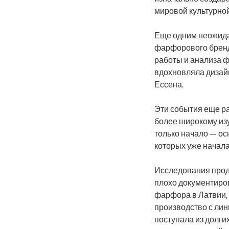
мировой культурной
Еще одним неожида
фарфорового бренд
работы и анализа 
вдохновляла дизай
Ессена.
Эти события еще ра
более широкому изу
только начало — ос
которых уже начала
Исследования прод
плохо документиро
фарфора в Латвии,
производство с ли
поступала из долги