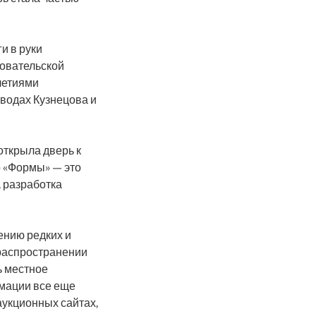
и в руки
довательской
летиями
водах Кузнецова и
открыла дверь к
о «Формы» — это
, разработка
ению редких и
 распространении
ь местное
рмации все еще
 аукционных сайтах,