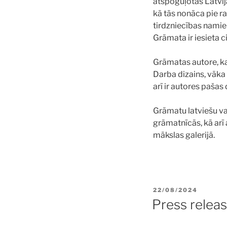
atspoguļotas Latvij
kā tās nonāca pie ra
tirdzniecības namie
Grāmata ir iesieta 
Grāmatas autore, ka
Darba dizains, vāka
arī ir autores paša
Grāmatu latviešu val
grāmatnīcās, kā arī
mākslas galerijā.
POSTED
22/08/2024
ON
Press relea