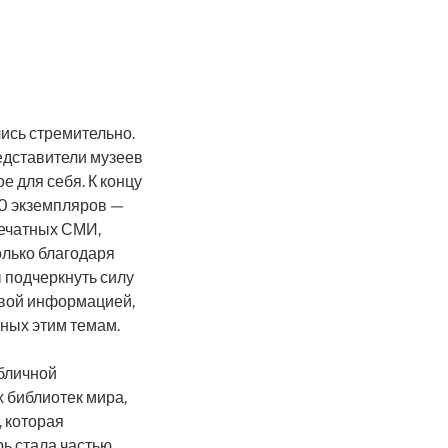
ись стремительно.
редставители музеев
е для себя. К концу
00 экземпляров —
печатных СМИ,
олько благодаря
ы подчеркнуть силу
овой информацией,
нных этим темам.
убличной
 библиотек мира,
, которая
ь стала частью