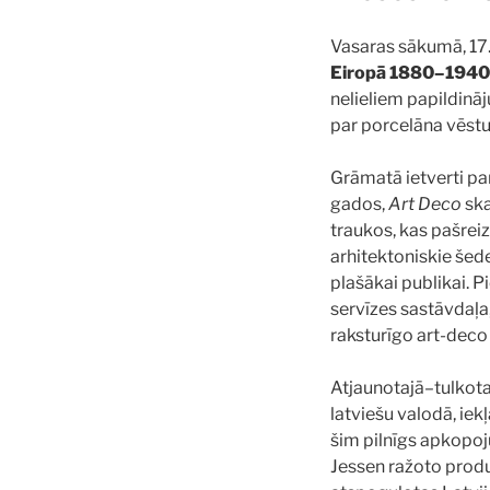
Vasaras sākumā, 17.
Eiropā 1880–1940
nelieliem papildināj
par porcelāna vēstur
Grāmatā ietverti pa
gados,
Art Deco
ska
traukos, kas pašrei
arhitektoniskie šed
plašākai publikai. 
servīzes sastāvdaļa
raksturīgo art-deco
Atjaunotajā–tulkotaj
latviešu valodā, iek
šim pilnīgs apkopoj
Jessen ražoto produk