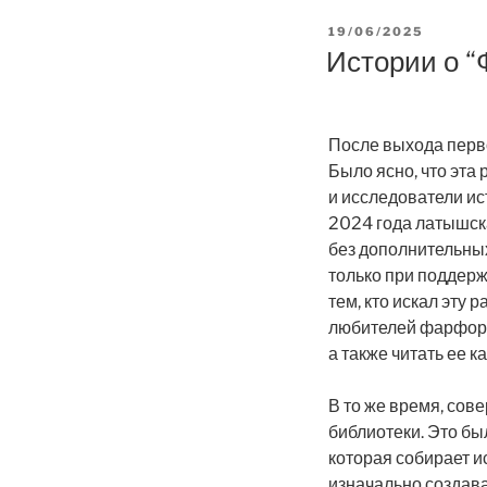
POSTED
19/06/2025
ON
Истории о “
После выхода перв
Было ясно, что эта
и исследователи ист
2024 года латышск
без дополнительны
только при поддерж
тем, кто искал эту 
любителей фарфора
а также читать ее к
В то же время, сов
библиотеки. Это бы
которая собирает и
изначально создава