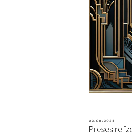
POSTED
22/08/2024
ON
Preses relīz