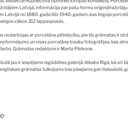
as Jessen un Kuzņecova ražotnes Eiropas kontekstā. Porcelā
žotājiem Latvijā, informācija par pašu formu oriģinālražotāju v
m Latvijā no 1880. gada līdz 1940. gadam, kas tirgoja porcel
cietajos vākos 312 lappaspusēs.
s nodarbojas ar porcelāna pētniecību, pie šīs grāmatas ir str
 noformējums un visas porcelāna trauku fotogrāfijas, kas atr
s darbs. Grāmatas redaktore ir Marta Pērkone.
odā jau ir iespējams iegādāties galerijā Jēkabs Rīgā, kā arī J
 angliskais grāmatas tulkojums būs pieejams gan tiešsaistē, 
se