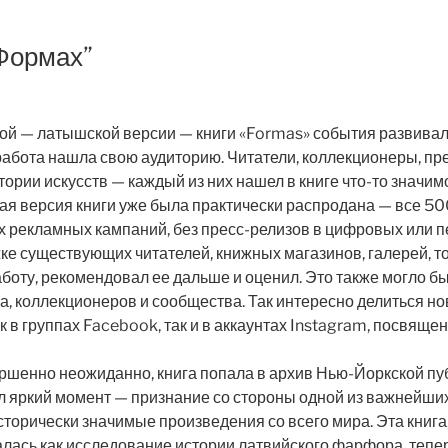
Формах”
ой — латышской версии — книги «Formas» события развивал
 работа нашла свою аудиторию. Читатели, коллекционеры, п
ории искусств — каждый из них нашел в книге что-то значимо
ая версия книги уже была практически распродана — все 5
х рекламных кампаний, без пресс-релизов в цифровых или 
ке существующих читателей, книжных магазинов, галерей, т
работу, рекомендовал ее дальше и оценил. Это также могло б
, коллекционеров и сообщества. Так интересно делиться н
ак в группах Facebook, так и в аккаунтах Instagram, посвяще
ершенно неожиданно, книга попала в архив Нью-Йоркской п
л яркий момент — признание со стороны одной из важнейших
сторически значимые произведения со всего мира. Эта книга
лась как исследование истории латвийского фарфора, тепер