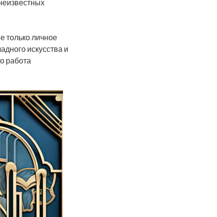
 неизвестных
е только личное
адного искусства и
то работа