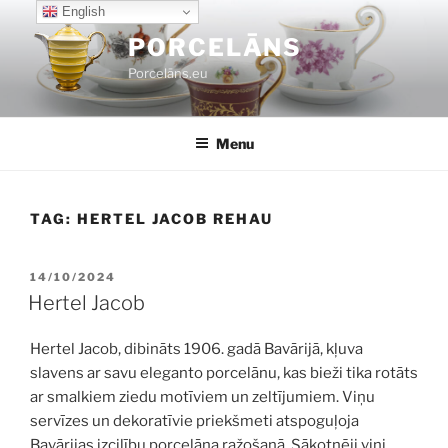
Skip
English
to
PORCELĀNS
content
Porcelāns.eu
Menu
TAG:
HERTEL JACOB REHAU
POSTED
14/10/2024
ON
Hertel Jacob
Hertel Jacob, dibināts 1906. gadā Bavārijā, kļuva
slavens ar savu eleganto porcelānu, kas bieži tika rotāts
ar smalkiem ziedu motīviem un zeltījumiem. Viņu
servīzes un dekoratīvie priekšmeti atspoguļoja
Bavārijas izcilību porcelāna ražošanā. Sākotnēji viņi