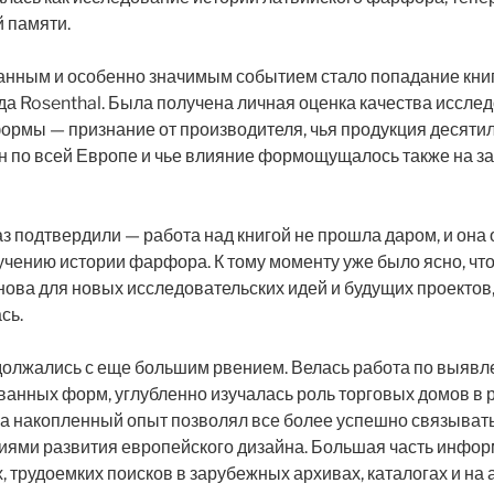
 памяти.
нным и особенно значимым событием стало попадание книг
а Rosenthal. Была получена личная оценка качества иссле
формы — признание от производителя, чья продукция десяти
н по всей Европе и чье влияние формощущалось также на за
з подтвердили — работа над книгой не прошла даром, и она 
чению истории фарфора. К тому моменту уже было ясно, чт
нова для новых исследовательских идей и будущих проектов
сь.
олжались с еще большим рвением. Велась работа по выявл
ванных форм, углубленно изучалась роль торговых домов в
 а накопленный опыт позволял все более успешно связыват
ниями развития европейского дизайна. Большая часть инфо
х, трудоемких поисков в зарубежных архивах, каталогах и на