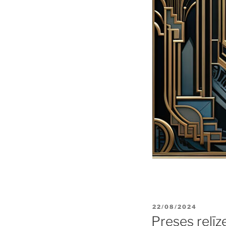
POSTED
22/08/2024
ON
Preses relīz