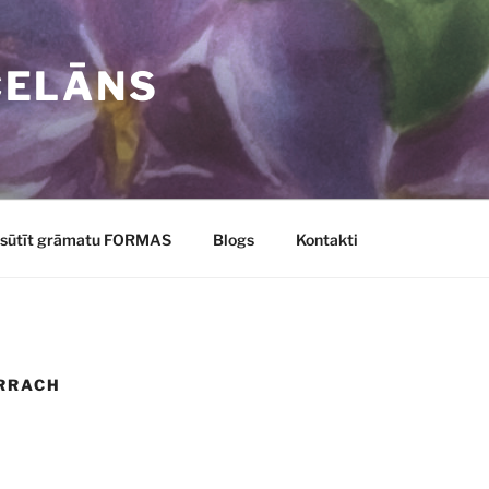
CELĀNS
sūtīt grāmatu FORMAS
Blogs
Kontakti
RRACH