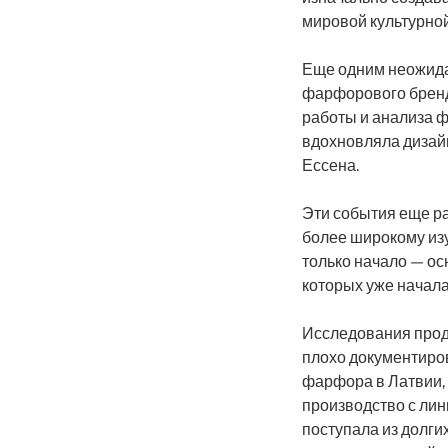
мировой культурной
Еще одним неожида
фарфорового бренд
работы и анализа 
вдохновляла дизай
Ессена.
Эти события еще ра
более широкому изу
только начало — ос
которых уже начала
Исследования прод
плохо документиро
фарфора в Латвии,
производство с ли
поступала из долги