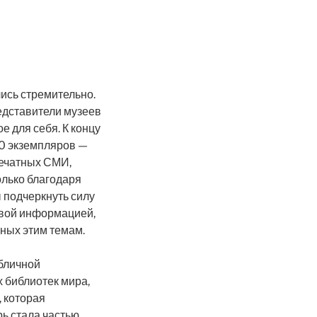
ись стремительно.
редставители музеев
е для себя. К концу
00 экземпляров —
печатных СМИ,
олько благодаря
ы подчеркнуть силу
овой информацией,
нных этим темам.
убличной
 библиотек мира,
, которая
ь стала частью