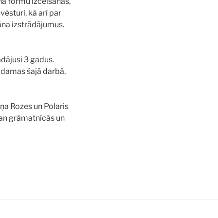
na formu izcelšanās,
ēsturi, kā arī par
āna izstrādājumus.
ādājusi 3 gadus.
odamas šajā darbā,
āņa Rozes un Polaris
gan grāmatnīcās un