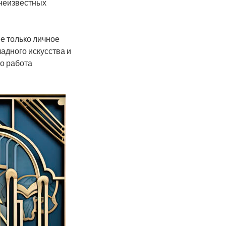
 неизвестных
е только личное
адного искусства и
то работа