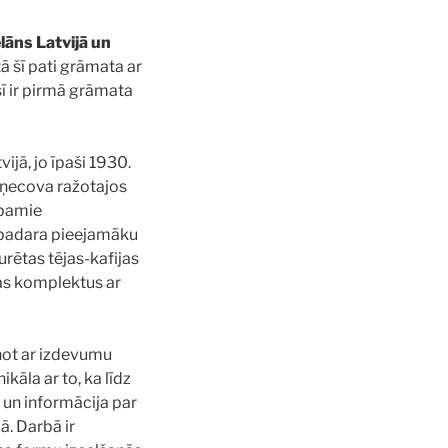
lāns Latvijā un
tā šī pati grāmata ar
šī ir pirmā grāmata
ijā, jo īpaši 1930.
uzņecova ražotajos
opamie
u padara pieejamāku
urētas tējas-kafijas
jas komplektus ar
inot ar izdevumu
kāla ar to, ka līdz
 un informācija par
ā. Darbā ir