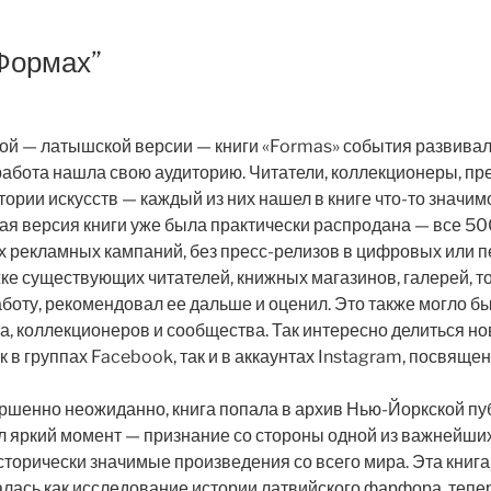
Формах”
ой — латышской версии — книги «Formas» события развивал
 работа нашла свою аудиторию. Читатели, коллекционеры, п
ории искусств — каждый из них нашел в книге что-то значимо
ая версия книги уже была практически распродана — все 5
х рекламных кампаний, без пресс-релизов в цифровых или 
ке существующих читателей, книжных магазинов, галерей, т
работу, рекомендовал ее дальше и оценил. Это также могло б
, коллекционеров и сообщества. Так интересно делиться н
ак в группах Facebook, так и в аккаунтах Instagram, посвяще
ершенно неожиданно, книга попала в архив Нью-Йоркской п
л яркий момент — признание со стороны одной из важнейших
сторически значимые произведения со всего мира. Эта книга
лась как исследование истории латвийского фарфора, тепер