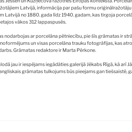
as Jessen un Kuzņecova ražotnes Eiropas kontekstā. Porcelā
žotājiem Latvijā, informācija par pašu formu oriģinālražotāju v
m Latvijā no 1880. gada līdz 1940. gadam, kas tirgoja porcel
cietajos vākos 312 lappaspusēs.
s nodarbojas ar porcelāna pētniecību, pie šīs grāmatas ir str
 noformējums un visas porcelāna trauku fotogrāfijas, kas atr
s darbs. Grāmatas redaktore ir Marta Pērkone.
odā jau ir iespējams iegādāties galerijā Jēkabs Rīgā, kā arī J
 angliskais grāmatas tulkojums būs pieejams gan tiešsaistē, 