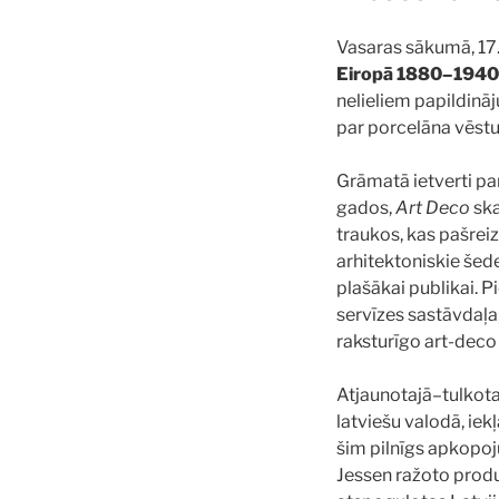
Vasaras sākumā, 17.
Eiropā 1880–1940
nelieliem papildināj
par porcelāna vēstur
Grāmatā ietverti pa
gados,
Art Deco
ska
traukos, kas pašrei
arhitektoniskie šed
plašākai publikai. 
servīzes sastāvdaļa
raksturīgo art-deco
Atjaunotajā–tulkotaj
latviešu valodā, iek
šim pilnīgs apkopoj
Jessen ražoto produk