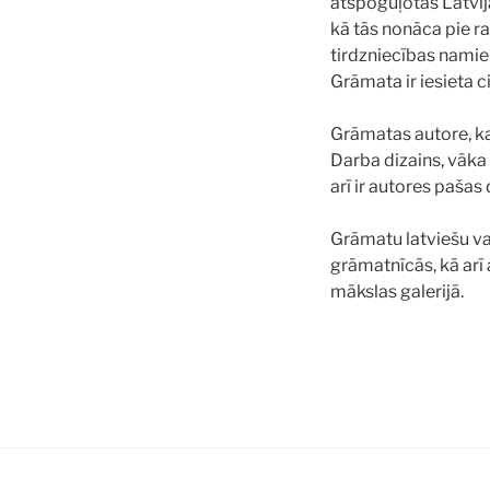
atspoguļotas Latvij
kā tās nonāca pie ra
tirdzniecības namie
Grāmata ir iesieta 
Grāmatas autore, ka
Darba dizains, vāka
arī ir autores paša
Grāmatu latviešu val
grāmatnīcās, kā arī
mākslas galerijā.