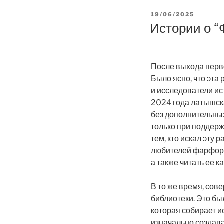
POSTED
19/06/2025
ON
Истории о “
После выхода перв
Было ясно, что эта
и исследователи ист
2024 года латышск
без дополнительны
только при поддерж
тем, кто искал эту 
любителей фарфора
а также читать ее к
В то же время, сов
библиотеки. Это бы
которая собирает и
изначально создава