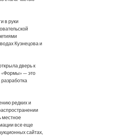
и в руки
довательской
летиями
водах Кузнецова и
открыла дверь к
о «Формы» — это
, разработка
ению редких и
 распространении
ь местное
рмации все еще
 аукционных сайтах,