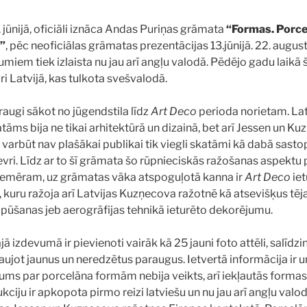
 jūnijā, oficiāli iznāca Andas Puriņas grāmata
“Formas. Porce
”
, pēc neoficiālas grāmatas prezentācijas 13.jūnijā. 22. augus
umiem tiek izlaista nu jau arī angļu valodā. Pēdējo gadu laikā 
i Latvijā, kas tulkota svešvalodā.
raugi sākot no jūgendstila līdz
Art Deco
perioda norietam. Latv
tāms bija ne tikai arhitektūrā un dizainā, bet arī Jessen un K
z varbūt nav plašākai publikai tik viegli skatāmi kā dabā sast
evri. Līdz ar to šī grāmata šo rūpnieciskās ražošanas aspekt
Piemēram, uz grāmatas vāka atspoguļotā kanna ir
Art Deco
iet
, kuru ražoja arī Latvijas Kuzņecova ražotnē kā atsevišķus tē
 pūšanas jeb aerogrāfijas tehnikā ieturēto dekorējumu.
ā izdevumā ir pievienoti vairāk kā 25 jauni foto attēli, salīdz
ļaujot jaunus un neredzētus paraugus. Ietvertā informācija ir uni
ums par porcelāna formām nebija veikts, arī iekļautās formas
ciju ir apkopota pirmo reizi latviešu un nu jau arī angļu valod