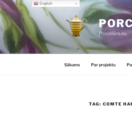
Skip
English
to
content
POR
Porcelāns.eu
Sākums
Par projektu
Pa
TAG:
COMTE HA