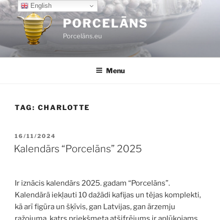
Skip
English
to
PORCELĀNS
content
Porcelāns.eu
Menu
TAG:
CHARLOTTE
POSTED
16/11/2024
ON
Kalendārs “Porcelāns” 2025
Ir iznācis kalendārs 2025. gadam “Porcelāns”.
Kalendārā iekļauti 10 dažādi kafijas un tējas komplekti,
kā arī figūra un šķīvis, gan Latvijas, gan ārzemju
ražojuma, katrs priekšmeta atšifrējums ir aplūkojams