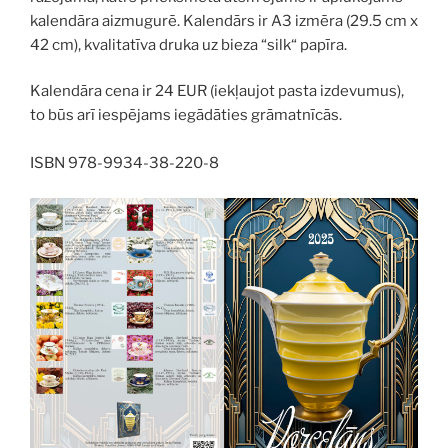
kalendāra aizmugurē. Kalendārs ir A3 izmēra (29.5 cm x
42 cm), kvalitatīva druka uz bieza “silk“ papīra.
Kalendāra cena ir 24 EUR (iekļaujot pasta izdevumus),
to būs arī iespējams iegādāties grāmatnīcās.
ISBN 978-9934-38-220-8