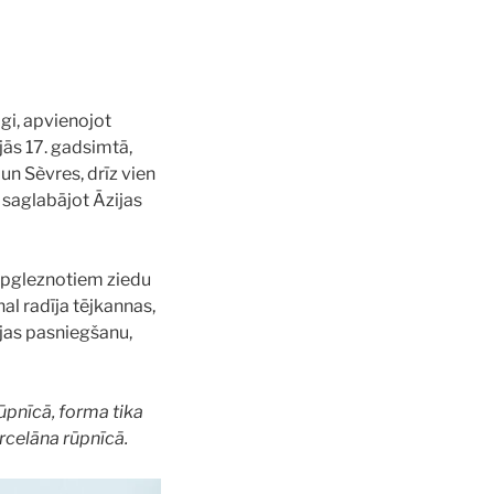
gi, apvienojot
jās 17. gadsimtā,
un Sèvres, drīz vien
 saglabājot Āzijas
apgleznotiem ziedu
l radīja tējkannas,
ējas pasniegšanu,
ūpnīcā, forma tika
rcelāna rūpnīcā.