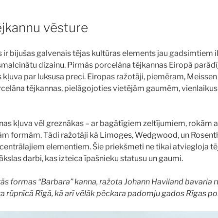
ējkannu vēsture
ir bijušas galvenais tējas kultūras elements jau gadsimtiem il
zsmalcinātu dizainu. Pirmās porcelāna tējkannas Eiropā parādī
kļuva par luksusa preci. Eiropas ražotāji, piemēram, Meissen 
rcelāna tējkannas, pielāgojoties vietējām gaumēm, vienlaikus
nas kļuva vēl greznākas – ar bagātīgiem zeltījumiem, rokām 
m formām. Tādi ražotāji kā Limoges, Wedgwood, un Rosentha
centrālajiem elementiem. Šie priekšmeti ne tikai atviegloja t
ākslas darbi, kas izteica īpašnieku statusu un gaumi.
ītās formas “Barbara” kanna, ražota Johann Haviland bavaria r
a rūpnīcā Rīgā, kā arī vēlāk pēckara padomju gados Rīgas po