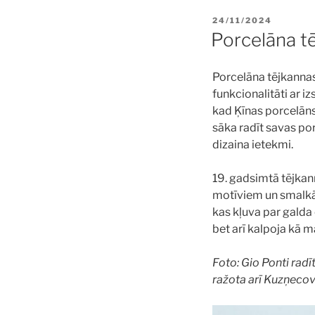
POSTED
24/11/2024
ON
Porcelāna t
Porcelāna tējkannas 
funkcionalitāti ar i
kad Ķīnas porcelāns 
sāka radīt savas po
dizaina ietekmi.
19. gadsimtā tējkan
motīviem un smalkā
kas kļuva par galda 
bet arī kalpoja kā m
Foto: Gio Ponti rad
ražota arī Kuzņecov