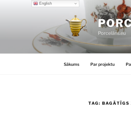
Skip
English
to
content
POR
Porcelāns.eu
Sākums
Par projektu
Pa
TAG:
BAGĀTĪGS