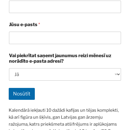
Jūsu e-pasts
*
Vai piekrītat saņemt jaunumus reizi mēnesī uz
norādīto e-pasta adresi?
Nosūtīt
Kalendārā iekļauti 10 dažādi kafijas un tējas komplekti,
kā arī figūra un šķīvis, gan Latvijas gan ārzemju
ražojuma, katrs priekšmeta atšifrējums ir aplūkojams