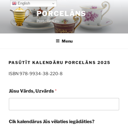
Skip
English
to
PORCELĀNS
content
Porcelāns.eu
Menu
PASŪTĪT KALENDĀRU PORCELĀNS 2025
ISBN 978-9934-38-220-8
Jūsu Vārds, Uzvārds
*
Cik kalendārus Jūs vēlaties iegādāties?