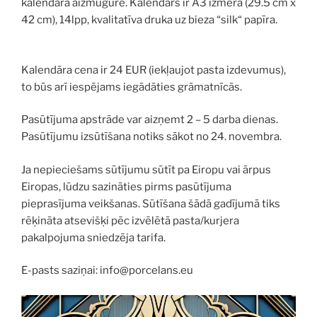
kalendāra aizmugurē. Kalendārs ir A3 izmēra (29.5 cm x
42 cm), 14lpp, kvalitatīva druka uz bieza “silk“ papīra.
Kalendāra cena ir 24 EUR (iekļaujot pasta izdevumus),
to būs arī iespējams iegādāties grāmatnīcās.
Pasūtījuma apstrāde var aizņemt 2 – 5 darba dienas.
Pasūtījumu izsūtīšana notiks sākot no 24. novembra.
Ja nepieciešams sūtījumu sūtīt pa Eiropu vai ārpus
Eiropas, lūdzu sazināties pirms pasūtījuma
pieprasījuma veikšanas. Sūtīšana šādā gadījumā tiks
rēķināta atsevišķi pēc izvēlētā pasta/kurjera
pakalpojuma sniedzēja tarifa.
E-pasts saziņai: info@porcelans.eu